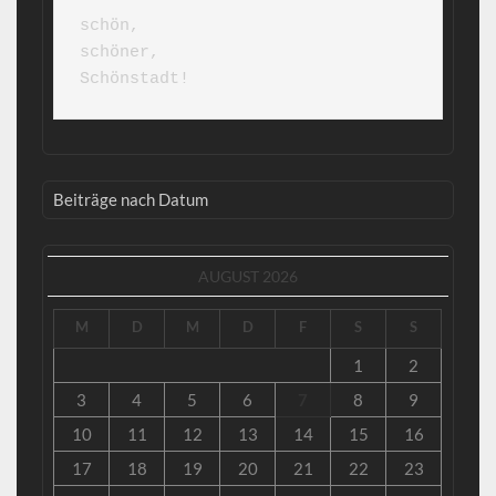
schön,

schöner,

Schönstadt!
Beiträge nach Datum
AUGUST 2026
M
D
M
D
F
S
S
1
2
3
4
5
6
7
8
9
10
11
12
13
14
15
16
17
18
19
20
21
22
23