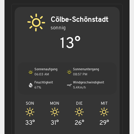
Cölbe-Schönstadt
sonnig
13°
Sonnenaufgang
Sonnenuntergang
06:03 AM
08:57 PM
Feuchtigkeit
Windgeschwindigkeit
67%
5.4Km/h
SON
MON
DIE
MIT
33°
31°
26°
29°