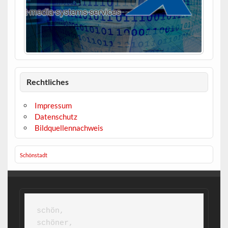
Rechtliches
Impressum
Datenschutz
Bildquellennachweis
Schönstadt
schön,

schöner,
