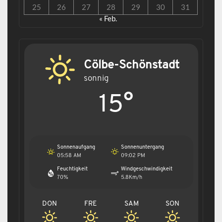
25
26
27
28
29
30
31
« Feb.
Cölbe-Schönstadt
sonnig
15°
Sonnenaufgang
Sonnenuntergang
05:58 AM
09:02 PM
Feuchtigkeit
Windgeschwindigkeit
70%
5.8Km/h
DON
FRE
SAM
SON