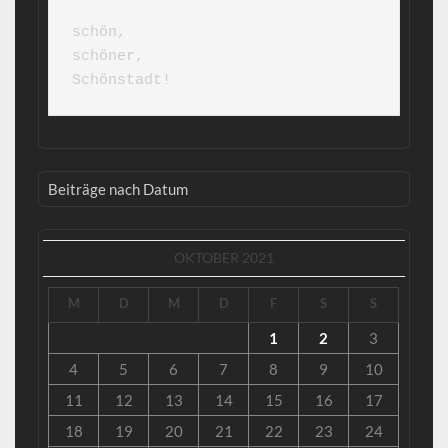
schön,

schöner,

Schönstadt!
Beiträge nach Datum
OKTOBER 2021
M
D
M
D
F
S
S
1
2
3
4
5
6
7
8
9
10
11
12
13
14
15
16
17
18
19
20
21
22
23
24